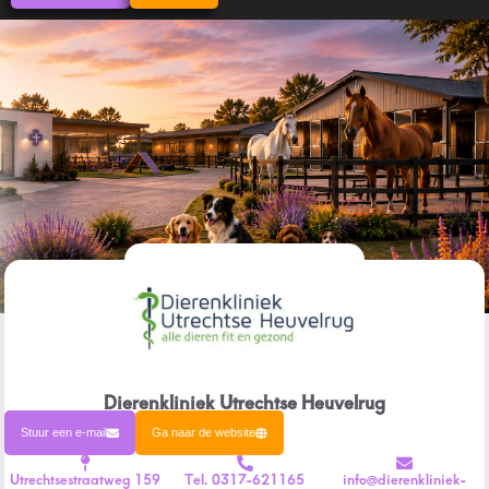
Dierenkliniek Utrechtse Heuvelrug
Stuur een e-mail
Ga naar de website
Utrechtsestraatweg 159
Tel. 0317-621165
info@dierenkliniek-