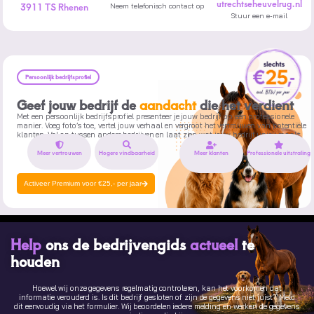
utrechtseheuvelrug.nl
3911 TS Rhenen
Neem telefonisch contact op
Stuur een e-mail
Persoonlijk bedrijfsprofiel
Geef jouw bedrijf de
aandacht
die het verdient
Met een persoonlijk bedrijfsprofiel presenteer je jouw bedrijf op een professionele
manier. Voeg foto’s toe, vertel jouw verhaal en vergroot het vertrouwen van potentiële
klanten. Val op tussen andere bedrijven en laat zien wat jouw bedrijf uniek maakt.
Meer vertrouwen
Hogere vindbaarheid
Meer klanten
Professionele uitstraling
Activeer Premium voor €25,- per jaar
Help
ons de bedrijvengids
actueel
te
houden
Hoewel wij onze gegevens regelmatig controleren, kan het voorkomen dat
informatie verouderd is. Is dit bedrijf gesloten of zijn de gegevens niet juist? Meld
dit eenvoudig via het formulier. Wij beoordelen iedere melding en werken de gegevens