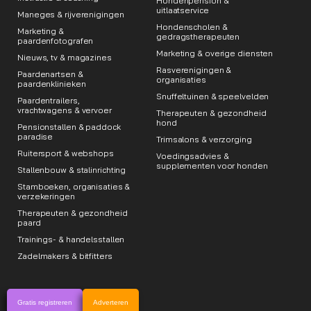
Hondenpension &
uitlaatservice
Maneges & rijverenigingen
Hondenscholen &
Marketing &
gedragstherapeuten
paardenfotografen
Marketing & overige diensten
Nieuws, tv & magazines
Rasverenigingen &
Paardenartsen &
organisaties
paardenklinieken
Snuffeltuinen & speelvelden
Paardentrailers,
vrachtwagens & vervoer
Therapeuten & gezondheid
hond
Pensionstallen & paddock
paradise
Trimsalons & verzorging
Ruitersport & webshops
Voedingsadvies &
supplementen voor honden
Stallenbouw & stalinrichting
Stamboeken, organisaties &
verzekeringen
Therapeuten & gezondheid
paard
Trainings- & handelsstallen
Zadelmakers & bitfitters
Gratis registreren
Adverteren