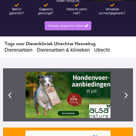
indien nodig bij.
Bedrijf
Gegevens
Website werkt
Verkeerde
gesloten?
gewijzigd?
niet?
contactgegevens?
Onjuiste gegevens melden
Tags voor Dierenkliniek Utrechtse Heuvelrug
Dierenartsen
Dierenartsen & klinieken
Utrecht