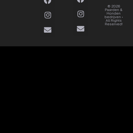
© 2026
Dat wil
Paarden &
ik
Honden
bedrijven •
All Rights
Reserved!