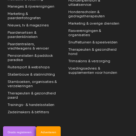
Hondenpension &
uitlaatservice
Maneges & rijverenigingen
Hondenscholen &
Marketing &
gedragstherapeuten
paardenfotografen
Marketing & overige diensten
Nieuws, tv & magazines
Rasverenigingen &
Paardenartsen &
organisaties
paardenklinieken
Snuffeltuinen & speelvelden
Paardentrailers,
vrachtwagens & vervoer
Therapeuten & gezondheid
hond
Pensionstallen & paddock
paradise
Trimsalons & verzorging
Ruitersport & webshops
Voedingsadvies &
supplementen voor honden
Stallenbouw & stalinrichting
Stamboeken, organisaties &
verzekeringen
Therapeuten & gezondheid
paard
Trainings- & handelsstallen
Zadelmakers & bitfitters
Gratis registreren
Adverteren