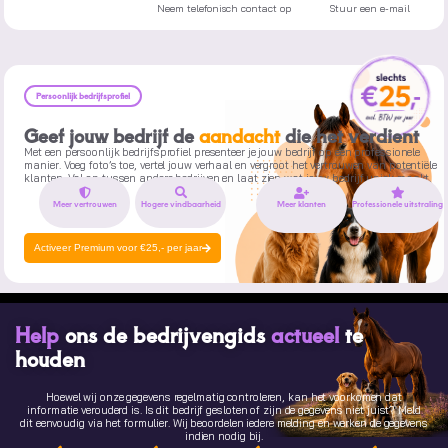
Neem telefonisch contact op
Stuur een e-mail
Persoonlijk bedrijfsprofiel
Geef jouw bedrijf de
aandacht
die het verdient
Met een persoonlijk bedrijfsprofiel presenteer je jouw bedrijf op een professionele
manier. Voeg foto’s toe, vertel jouw verhaal en vergroot het vertrouwen van potentiële
klanten. Val op tussen andere bedrijven en laat zien wat jouw bedrijf uniek maakt.
Meer vertrouwen
Hogere vindbaarheid
Meer klanten
Professionele uitstraling
Activeer Premium voor €25,- per jaar
Help
ons de bedrijvengids
actueel
te
houden
Hoewel wij onze gegevens regelmatig controleren, kan het voorkomen dat
informatie verouderd is. Is dit bedrijf gesloten of zijn de gegevens niet juist? Meld
dit eenvoudig via het formulier. Wij beoordelen iedere melding en werken de gegevens
indien nodig bij.