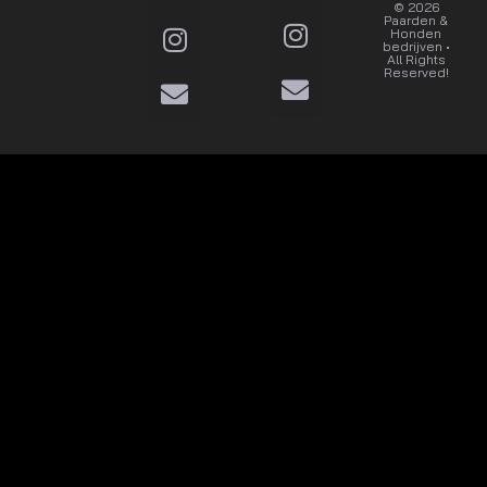
© 2026
Dat wil
Paarden &
ik
Honden
bedrijven •
All Rights
Reserved!