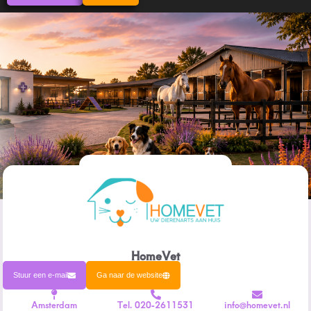
HomeVet
Stuur een e-mail
Ga naar de website
Amsterdam
Tel. 020-2611531
info@homevet.nl