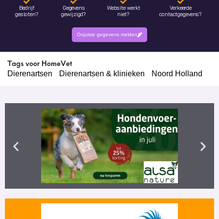
Bedrijf
Gegevens
Website werkt
Verkeerde
gesloten?
gewijzigd?
niet?
contactgegevens?
Onjuiste gegevens melden
Tags voor HomeVet
Dierenartsen
Dierenartsen & klinieken
Noord Holland