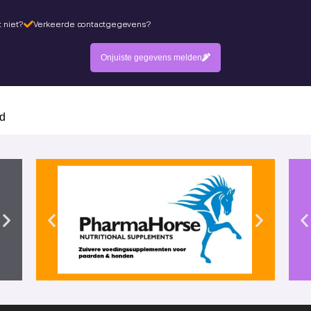
 niet?
Verkeerde contactgegevens?
Onjuiste gegevens melden
d