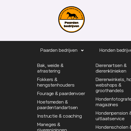
Paarden bedrijven
Honden bedrijv
Bak, weide &
Dierenartsen &
afrastering
dierenklinieken
Fokkers &
Dierenwinkels, 
hengstenhouders
webshops &
groothandels
Fourage & paardenvoer
Hondenfotograf
Hoefsmeden &
magazines
paardentandartsen
Hondenpension 
Instructie & coaching
uitlaatservice
Maneges &
Hondenscholen 
rijverenigingen