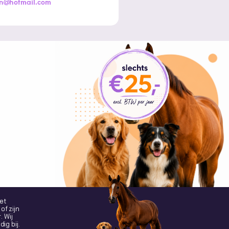
en@hotmail.com
et
of zijn
. Wij
ig bij.