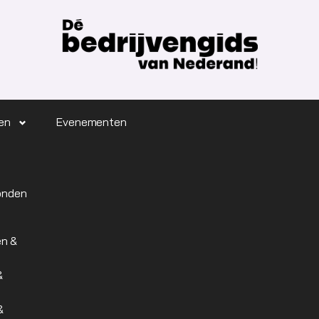
en
Evenementen
honden
en &
&
&