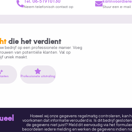
Tel. 06-51910130
karinvoordier
Neem telefonisch contact op
Stuur een e-mail
ht
die het verdient
ouw bedrijf op een professionele manier. Voeg
trouwen van potentiële klanten. Val op
jf uniek maakt.
lanten
Professionele uitstraling
ueel
Hoewel wij onze gegevens regelmatig controleren, kan h
voorkomen dat informatie verouderd is. Is dit bedrijf gesloten 
de gegevens niet juist? Meld dit eenvoudig via het formulier
beoordelen iedere melding en werken de gegevens indien nod