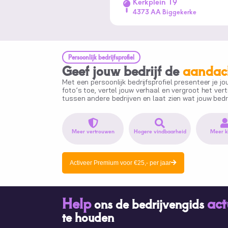
Kerkplein 19
4373 AA Biggekerke
Persoonlijk bedrijfsprofiel
Geef jouw bedrijf de
aandac
Met een persoonlijk bedrijfsprofiel presenteer je j
foto’s toe, vertel jouw verhaal en vergroot het ver
tussen andere bedrijven en laat zien wat jouw bedri
Meer vertrouwen
Hogere vindbaarheid
Meer k
Activeer Premium voor €25,- per jaar
Help
act
ons de bedrijvengids
te houden