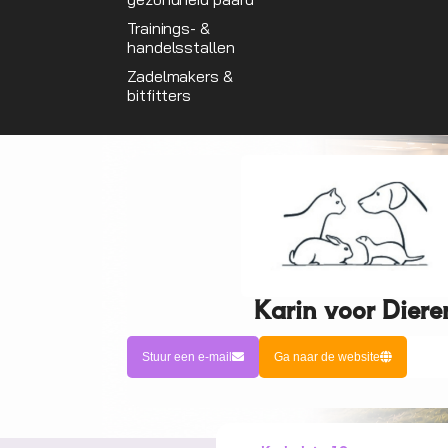
Trainings- &
handelsstallen
Zadelmakers &
bitfitters
Karin voor Diere
Stuur een e-mail
Ga naar de website