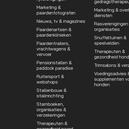
gedragstherape
Marketing &
Marketing & over
paardenfotografen
diensten
Nieuws, tv & magazines
Rasverenigingen
organisaties
Paardenartsen &
paardenklinieken
Snuffeltuinen &
speelvelden
Paardentrailers,
vrachtwagens &
Therapeuten &
vervoer
gezondheid hon
Pensionstallen &
Trimsalons & ver
paddock paradise
Voedingsadvies 
Ruitersport &
supplementen v
webshops
honden
Stallenbouw &
stalinrichting
Stamboeken,
organisaties &
verzekeringen
Therapeuten &
gezondheid paard