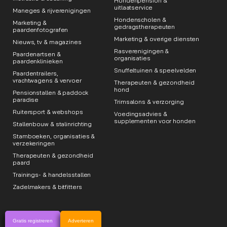
Hondenpension &
uitlaatservice
Maneges & rijverenigingen
Hondenscholen &
Marketing &
gedragstherapeuten
paardenfotografen
Marketing & overige diensten
Nieuws, tv & magazines
Rasverenigingen &
Paardenartsen &
organisaties
paardenklinieken
Snuffeltuinen & speelvelden
Paardentrailers,
vrachtwagens & vervoer
Therapeuten & gezondheid
hond
Pensionstallen & paddock
paradise
Trimsalons & verzorging
Ruitersport & webshops
Voedingsadvies &
supplementen voor honden
Stallenbouw & stalinrichting
Stamboeken, organisaties &
verzekeringen
Therapeuten & gezondheid
paard
Trainings- & handelsstallen
Zadelmakers & bitfitters
Gratis registreren
Adverteren