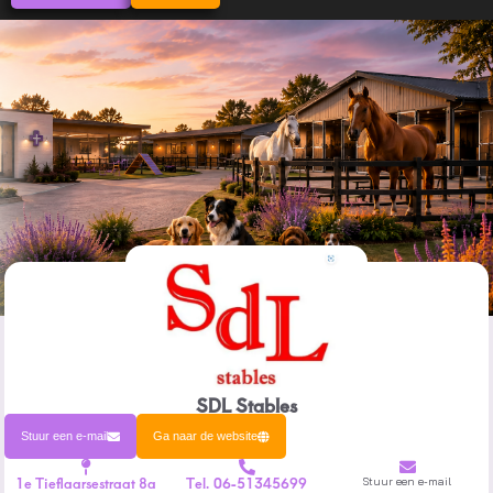
SDL Stables
Stuur een e-mail
Ga naar de website
1e Tieflaarsestraat 8a
Tel. 06-51345699
Stuur een e-mail