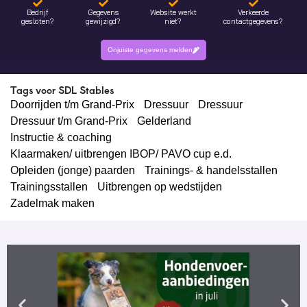
Bedrijf
Gegevens
Website werkt
Verkeerde
gesloten?
gewijzigd?
niet?
contactgegevens?
Onjuiste gegevens melden
Tags voor SDL Stables
Doorrijden t/m Grand-Prix
Dressuur
Dressuur
Dressuur t/m Grand-Prix
Gelderland
Instructie & coaching
Klaarmaken/ uitbrengen IBOP/ PAVO cup e.d.
Opleiden (jonge) paarden
Trainings- & handelsstallen
Trainingsstallen
Uitbrengen op wedstijden
Zadelmak maken