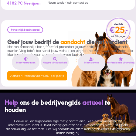
4182 PC Neerijnen
Neem telefonisch contact op
Persoonlijk bedrijfsprofiel
Geef jouw bedrijf de
aandacht
die het verdient
Met een persoonlijk bedrijfsprofiel presenteer je jouw bedrijf op een professionele
manier. Voeg foto’s toe, vertel jouw verhaal en vergroot het vertrouwen van potentiële
klanten. Val op tussen andere bedrijven en laat zien wat jouw bedrijf uniek maakt.
Meer vertrouwen
Hogere vindbaarheid
Meer klanten
Professionele uitstraling
Activeer Premium voor €25,- per jaar
Help
ons de bedrijvengids
actueel
te
houden
Hoewel wij onze gegevens regelmatig controleren, kan het voorkomen dat
informatie verouderd is. Is dit bedrijf gesloten of zijn de gegevens niet juist? Meld
dit eenvoudig via het formulier. Wij beoordelen iedere melding en werken de gegevens
indien nodig bij.