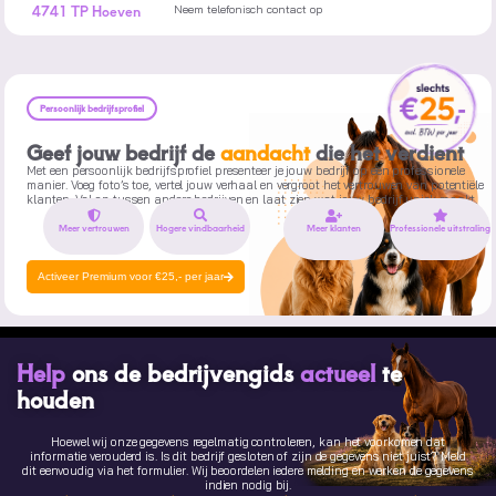
4741 TP Hoeven
Neem telefonisch contact op
Persoonlijk bedrijfsprofiel
Geef jouw bedrijf de
aandacht
die het verdient
Met een persoonlijk bedrijfsprofiel presenteer je jouw bedrijf op een professionele
manier. Voeg foto’s toe, vertel jouw verhaal en vergroot het vertrouwen van potentiële
klanten. Val op tussen andere bedrijven en laat zien wat jouw bedrijf uniek maakt.
Meer vertrouwen
Hogere vindbaarheid
Meer klanten
Professionele uitstraling
Activeer Premium voor €25,- per jaar
Help
ons de bedrijvengids
actueel
te
houden
Hoewel wij onze gegevens regelmatig controleren, kan het voorkomen dat
informatie verouderd is. Is dit bedrijf gesloten of zijn de gegevens niet juist? Meld
dit eenvoudig via het formulier. Wij beoordelen iedere melding en werken de gegevens
indien nodig bij.