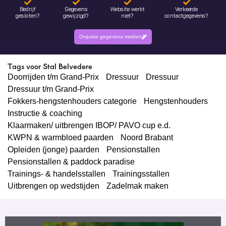
Bedrijf
Gegevens
Website werkt
Verkeerde
gesloten?
gewijzigd?
niet?
contactgegevens?
Onjuiste gegevens melden
Tags voor Stal Belvedere
Doorrijden t/m Grand-Prix
Dressuur
Dressuur
Dressuur t/m Grand-Prix
Fokkers-hengstenhouders categorie
Hengstenhouders
Instructie & coaching
Klaarmaken/ uitbrengen IBOP/ PAVO cup e.d.
KWPN & warmbloed paarden
Noord Brabant
Opleiden (jonge) paarden
Pensionstallen
Pensionstallen & paddock paradise
Trainings- & handelsstallen
Trainingsstallen
Uitbrengen op wedstijden
Zadelmak maken