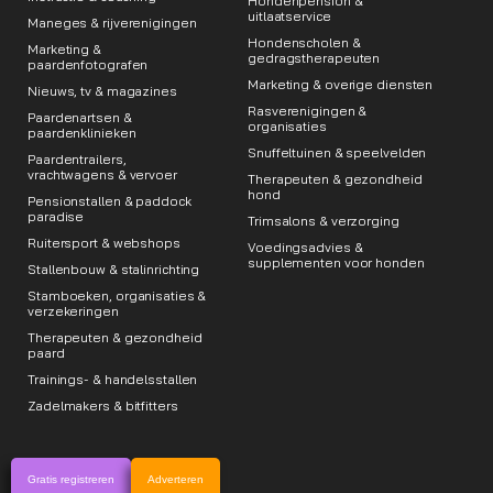
Hondenpension &
uitlaatservice
Maneges & rijverenigingen
Hondenscholen &
Marketing &
gedragstherapeuten
paardenfotografen
Marketing & overige diensten
Nieuws, tv & magazines
Rasverenigingen &
Paardenartsen &
organisaties
paardenklinieken
Snuffeltuinen & speelvelden
Paardentrailers,
vrachtwagens & vervoer
Therapeuten & gezondheid
hond
Pensionstallen & paddock
paradise
Trimsalons & verzorging
Ruitersport & webshops
Voedingsadvies &
supplementen voor honden
Stallenbouw & stalinrichting
Stamboeken, organisaties &
verzekeringen
Therapeuten & gezondheid
paard
Trainings- & handelsstallen
Zadelmakers & bitfitters
Gratis registreren
Adverteren