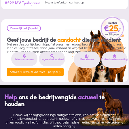
8522 MV Tjerkgaast
Neem telefonisch contact op
Persoonlijk bedrijfsprofiel
Geef jouw bedrijf de
aandacht
die het verdient
Met een persoonlijk bedrijfsprofiel presenteer je jouw bedrijf op een professionele
manier. Voeg foto’s toe, vertel jouw verhaal en vergroot het vertrouwen van potentiële
klanten. Val op tussen andere bedrijven en laat zien wat jouw bedrijf uniek maakt.
Meer vertrouwen
Hogere vindbaarheid
Meer klanten
Professionele uitstraling
Activeer Premium voor €25,- per jaar
Help
ons de bedrijvengids
actueel
te
houden
Hoewel wij onze gegevens regelmatig controleren, kan het voorkomen dat
informatie verouderd is. Is dit bedrijf gesloten of zijn de gegevens niet juist? Meld
dit eenvoudig via het formulier. Wij beoordelen iedere melding en werken de gegevens
indien nodig bij.