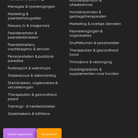
Hondenpension &
uitlaatservice
Maneges & rijverenigingen
Hondenscholen &
Marketing &
gedragstherapeuten
paardenfotografen
Marketing & overige diensten
Nieuws, tv & magazines
Rasverenigingen &
Paardenartsen &
organisaties
paardenklinieken
Snuffeltuinen & speelvelden
Paardentrailers,
vrachtwagens & vervoer
Therapeuten & gezondheid
hond
Pensionstallen & paddock
paradise
Trimsalons & verzorging
Ruitersport & webshops
Voedingsadvies &
supplementen voor honden
Stallenbouw & stalinrichting
Stamboeken, organisaties &
verzekeringen
Therapeuten & gezondheid
paard
Trainings- & handelsstallen
Zadelmakers & bitfitters
Gratis registreren
Adverteren