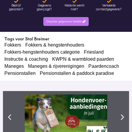
Bedrijf
Gegevens
Website werkt
Verkeerde
gesloten?
gewijzigd?
niet?
contactgegevens?
Onjuiste gegevens melden
Tags voor Stal Breimer
Fokkers
Fokkers & hengstenhouders
Fokkers-hengstenhouders categorie
Friesland
Instructie & coaching
KWPN & warmbloed paarden
Maneges
Maneges & rijverenigingen
Paardencoach
Pensionstallen
Pensionstallen & paddock paradise