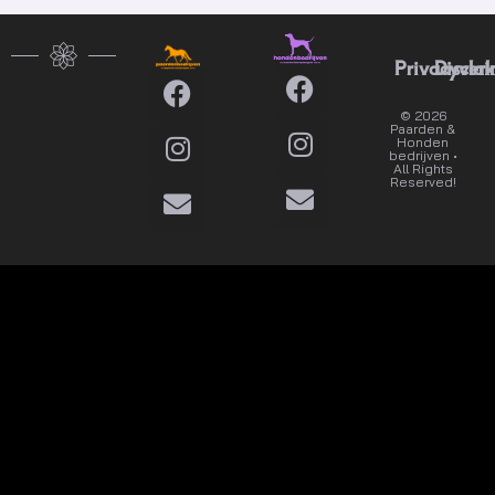
komt
beschikbaar!
Privacyverk
Disclai
© 2026
Dat wil
Paarden &
ik
Honden
bedrijven •
All Rights
Reserved!