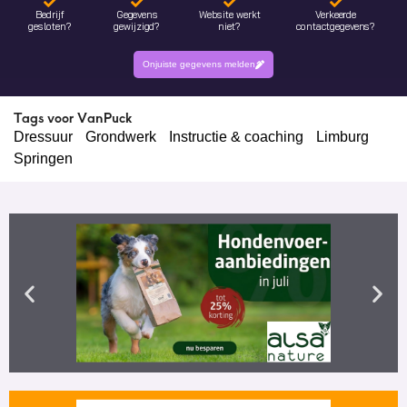
Bedrijf
Gegevens
Website werkt
Verkeerde
gesloten?
gewijzigd?
niet?
contactgegevens?
Onjuiste gegevens melden
Tags voor VanPuck
Dressuur
Grondwerk
Instructie & coaching
Limburg
Springen