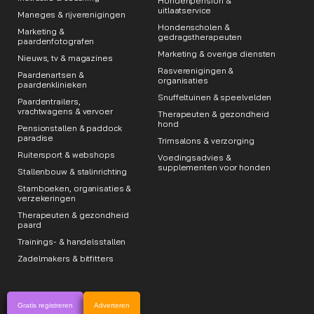
Hondenpension &
uitlaatservice
Maneges & rijverenigingen
Hondenscholen &
Marketing &
gedragstherapeuten
paardenfotografen
Marketing & overige diensten
Nieuws, tv & magazines
Rasverenigingen &
Paardenartsen &
organisaties
paardenklinieken
Snuffeltuinen & speelvelden
Paardentrailers,
vrachtwagens & vervoer
Therapeuten & gezondheid
hond
Pensionstallen & paddock
paradise
Trimsalons & verzorging
Ruitersport & webshops
Voedingsadvies &
supplementen voor honden
Stallenbouw & stalinrichting
Stamboeken, organisaties &
verzekeringen
Therapeuten & gezondheid
paard
Trainings- & handelsstallen
Zadelmakers & bitfitters
Gratis registreren
Adverteren