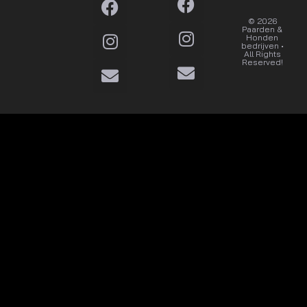
© 2026
Dat wil
Paarden &
ik
Honden
bedrijven •
All Rights
Reserved!