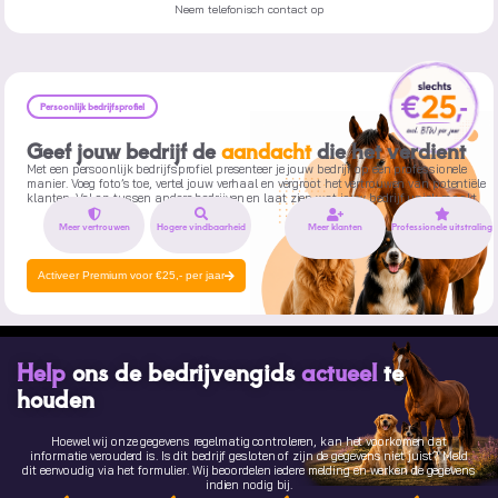
Neem telefonisch contact op
Persoonlijk bedrijfsprofiel
Geef jouw bedrijf de
aandacht
die het verdient
Met een persoonlijk bedrijfsprofiel presenteer je jouw bedrijf op een professionele
manier. Voeg foto’s toe, vertel jouw verhaal en vergroot het vertrouwen van potentiële
klanten. Val op tussen andere bedrijven en laat zien wat jouw bedrijf uniek maakt.
Meer vertrouwen
Hogere vindbaarheid
Meer klanten
Professionele uitstraling
Activeer Premium voor €25,- per jaar
Help
ons de bedrijvengids
actueel
te
houden
Hoewel wij onze gegevens regelmatig controleren, kan het voorkomen dat
informatie verouderd is. Is dit bedrijf gesloten of zijn de gegevens niet juist? Meld
dit eenvoudig via het formulier. Wij beoordelen iedere melding en werken de gegevens
indien nodig bij.