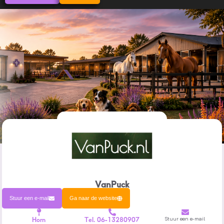
VanPuck
Stuur een e-mail
Ga naar de website
Horn
Tel. 06-13280907
Stuur een e-mail