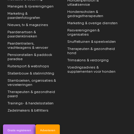
Hondenpension &
uitlaatservice
Maneges & rijverenigingen
Hondenscholen &
Marketing &
gedragstherapeuten
paardenfotografen
Marketing & overige diensten
Nieuws, tv & magazines
Rasverenigingen &
Paardenartsen &
organisaties
paardenklinieken
Snuffeltuinen & speelvelden
Paardentrailers,
vrachtwagens & vervoer
Therapeuten & gezondheid
hond
Pensionstallen & paddock
paradise
Trimsalons & verzorging
Ruitersport & webshops
Voedingsadvies &
supplementen voor honden
Stallenbouw & stalinrichting
Stamboeken, organisaties &
verzekeringen
Therapeuten & gezondheid
paard
Trainings- & handelsstallen
Zadelmakers & bitfitters
Gratis registreren
Adverteren