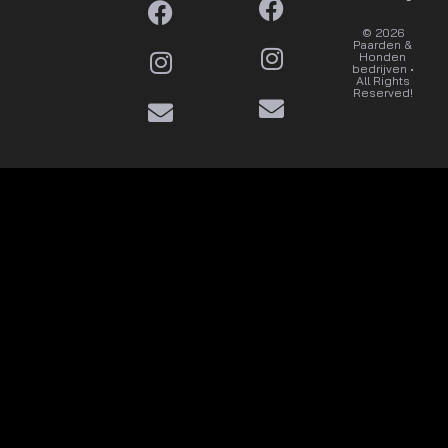
© 2026
Dat wil
Paarden &
ik
Honden
bedrijven •
All Rights
Reserved!