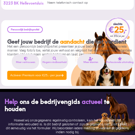
3223 BK Hellevoetsluis
Neem telefonisch contact op
Persoonlijk bedrijfsprofiel
Geef jouw bedrijf de
aandacht
die het verdient
Met een persoonlijk bedrijfsprofiel presenteer je jouw bedrijf op een professionele
manier. Voeg foto’s toe, vertel jouw verhaal en vergroot het vertrouwen van potentiële
klanten. Val op tussen andere bedrijven en laat zien wat jouw bedrijf uniek maakt.
Meer vertrouwen
Hogere vindbaarheid
Meer klanten
Professionele uitstraling
Activeer Premium voor €25,- per jaar
Help
ons de bedrijvengids
actueel
te
houden
Hoewel wij onze gegevens regelmatig controleren, kan het voorkomen dat
informatie verouderd is. Is dit bedrijf gesloten of zijn de gegevens niet juist? Meld
dit eenvoudig via het formulier. Wij beoordelen iedere melding en werken de gegevens
indien nodig bij.