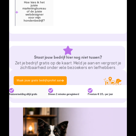
Hoe kies ik het
juiste
marketingbureau
of de juiste
webdesigner
voor mijn
hondenbedrijf?
Staat jouw bedrijf hier nog niet tussen?
Zet je bedrijf gratis op de kaart. Meld je aan en vergroot je
zichtbaarheid onder vele bezoekers en liefhebbers.
Maak jouw gratis bedrijfsprofiel aan
Basisvermelding altijd gratis
Binnen 2 minuten geregisteerd
Premium € 25,- per jaar