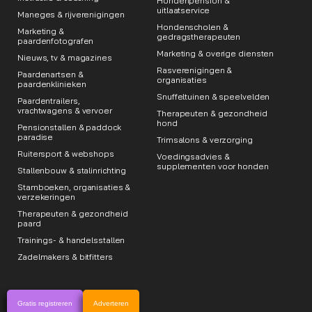
Hondenpension &
uitlaatservice
Maneges & rijverenigingen
Hondenscholen &
Marketing &
gedragstherapeuten
paardenfotografen
Marketing & overige diensten
Nieuws, tv & magazines
Rasverenigingen &
Paardenartsen &
organisaties
paardenklinieken
Snuffeltuinen & speelvelden
Paardentrailers,
vrachtwagens & vervoer
Therapeuten & gezondheid
hond
Pensionstallen & paddock
paradise
Trimsalons & verzorging
Ruitersport & webshops
Voedingsadvies &
supplementen voor honden
Stallenbouw & stalinrichting
Stamboeken, organisaties &
verzekeringen
Therapeuten & gezondheid
paard
Trainings- & handelsstallen
Zadelmakers & bitfitters
Gratis registreren
Adverteren