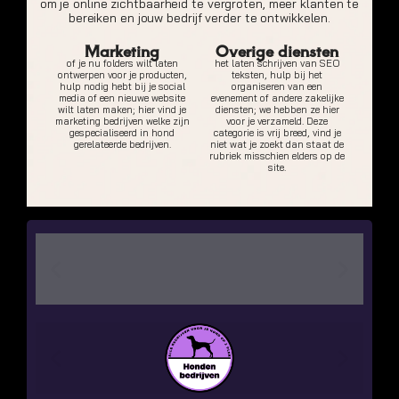
om je online zichtbaarheid te vergroten, meer klanten te
bereiken en jouw bedrijf verder te ontwikkelen.
Marketing
Overige diensten
of je nu folders wilt laten
het laten schrijven van SEO
ontwerpen voor je producten,
teksten, hulp bij het
hulp nodig hebt bij je social
organiseren van een
media of een nieuwe website
evenement of andere zakelijke
wilt laten maken; hier vind je
diensten; we hebben ze hier
marketing bedrijven welke zijn
voor je verzameld. Deze
gespecialiseerd in hond
categorie is vrij breed, vind je
gerelateerde bedrijven.
niet wat je zoekt dan staat de
rubriek misschien elders op de
site.
Hier
adverteren
?