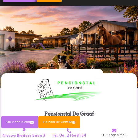
Pensionstal De Graaf
Stuur een e-mail
Ga naar de website
Nieuwe Bredase Baan 3
Tel. 06–21668154
Stuur een e-mail