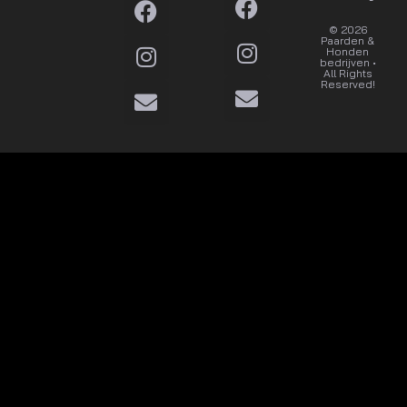
© 2026
Dat wil
Paarden &
ik
Honden
bedrijven •
All Rights
Reserved!