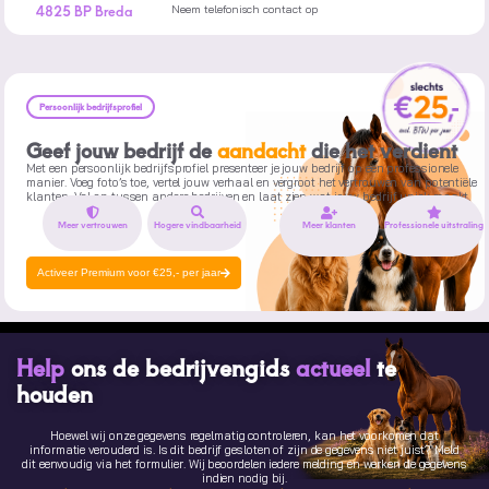
4825 BP Breda
Neem telefonisch contact op
Persoonlijk bedrijfsprofiel
Geef jouw bedrijf de
aandacht
die het verdient
Met een persoonlijk bedrijfsprofiel presenteer je jouw bedrijf op een professionele
manier. Voeg foto’s toe, vertel jouw verhaal en vergroot het vertrouwen van potentiële
klanten. Val op tussen andere bedrijven en laat zien wat jouw bedrijf uniek maakt.
Meer vertrouwen
Hogere vindbaarheid
Meer klanten
Professionele uitstraling
Activeer Premium voor €25,- per jaar
Help
ons de bedrijvengids
actueel
te
houden
Hoewel wij onze gegevens regelmatig controleren, kan het voorkomen dat
informatie verouderd is. Is dit bedrijf gesloten of zijn de gegevens niet juist? Meld
dit eenvoudig via het formulier. Wij beoordelen iedere melding en werken de gegevens
indien nodig bij.