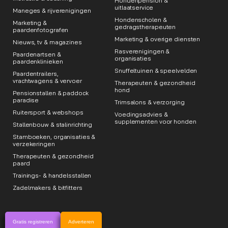
Hondenpension &
uitlaatservice
Maneges & rijverenigingen
Hondenscholen &
Marketing &
gedragstherapeuten
paardenfotografen
Marketing & overige diensten
Nieuws, tv & magazines
Rasverenigingen &
Paardenartsen &
organisaties
paardenklinieken
Snuffeltuinen & speelvelden
Paardentrailers,
vrachtwagens & vervoer
Therapeuten & gezondheid
hond
Pensionstallen & paddock
paradise
Trimsalons & verzorging
Ruitersport & webshops
Voedingsadvies &
supplementen voor honden
Stallenbouw & stalinrichting
Stamboeken, organisaties &
verzekeringen
Therapeuten & gezondheid
paard
Trainings- & handelsstallen
Zadelmakers & bitfitters
Gratis registreren
Adverteren